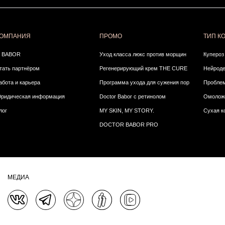
ОМПАНИЯ
ПРОМО
ТИП К
 BABOR
Уход класса люкс против морщин
Купероз
тать партнёром
Регенерирующий крем THE CURE
Нейрод
абота и карьера
Программа ухода для сужения пор
Проблем
ридическая информация
Doctor Babor с ретинолом
Омолож
лог
MY SKIN, MY STORY.
Сухая к
DOCTOR BABOR PRO
МЕДИА