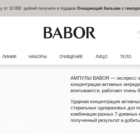
на сумму от
15 000 рублей
получите в подарок — мини
Регенерирующ
ЛИНИИ
НАБОРЫ
ОЧИЩЕНИЕ
ЛИЦО
ТЕЛО
АМПУЛЫ BABOR — экспресс-эли
концентрации активных ингреди
впитываются, работают очень 
Ударная концентрация активных
стерильных одноразовых доз п
комбинации разных 7-дневных к
полученный результат и добит