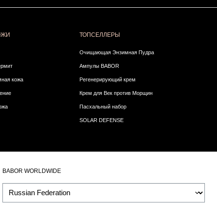
ОЖИ
ТОПСЕЛЛЕРЫ
Очищающая Энзимная Пудра
ермит
Ампулы BABOR
ная кожа
Регенерирующий крем
ение
Крем для Век против Морщин
ожа
Пасхальный набор
SOLAR DEFENSE
BABOR WORLDWIDE