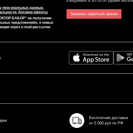
Ежедневно 9:30–18:00 (время моско
у персональных данных
,
альности
,
Договор оферты
Заказать обратный звонок
ОКТОР БАБОР" на получение
льных предложениях, о новых
акция через e-mail-рассылки
з
Бесплатная доставка
арки
от 5 000 руб по РФ