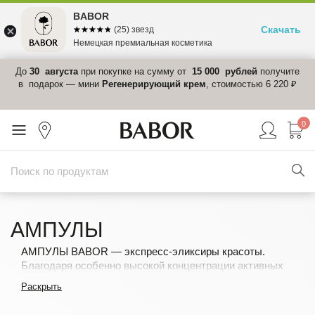
BABOR
Скачать
☆☆☆☆☆
★★★★★
(25) звезд
Немецкая премиальная косметика
 в
До
30 августа
при покупке на сумму от
15 000 рублей
получите
el-
в подарок — мини
Регенерирующий крем
, стоимостью 6 220 ₽
0
АМПУЛЫ
АМПУЛЫ BABOR — экспресс-эликсиры красоты.
Благодаря особенно высокой концентрации активных
ингредиентов их формулы отлично усваиваются, без
Раскрыть
остатка впитываются, работают очень быстро и
эффективно.