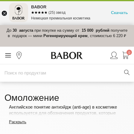
BABOR
Скачать
☆☆☆☆☆
★★★★★
(25) звезд
Немецкая премиальная косметика
 в
До
30 августа
при покупке на сумму от
15 000 рублей
получите
el-
в подарок — мини
Регенерирующий крем
, стоимостью 6 220 ₽
0
Омоложение
Английское понятие антиэйдж (anti-age) в косметике
используется для обозначения продуктов, которые
замедляют или корректируют естественные и
Раскрыть
обусловленные внешними факторами процессы старения
кожи. Направленные на удовлетворение