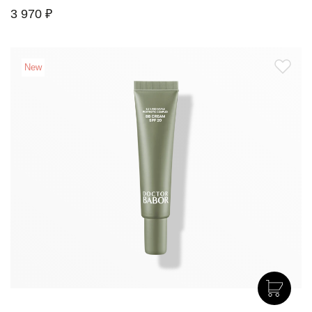
3 970 ₽
New