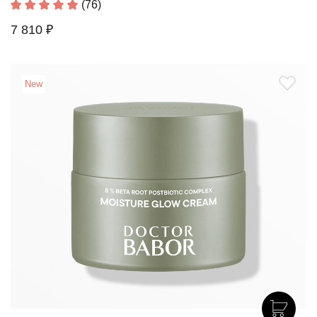
(76)
7 810 ₽
New