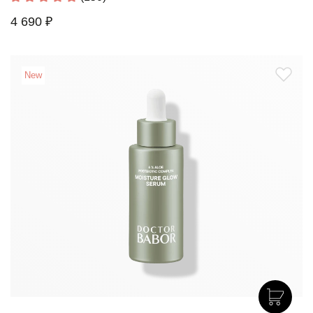
4 690 ₽
New