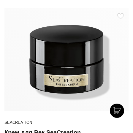
SEACREATION
Крем для Век SeaCreation