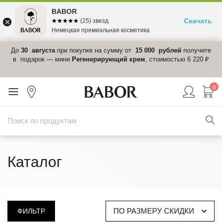
BABOR
Скачать
☆☆☆☆☆
★★★★★
(25) звезд
Немецкая премиальная косметика
 в
До
30 августа
при покупке на сумму от
15 000 рублей
получите
el-
в подарок — мини
Регенерирующий крем
, стоимостью 6 220 ₽
0
Каталог
ПО РАЗМЕРУ СКИДКИ
ФИЛЬТР