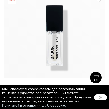
New
МАКИЯЖ
Мы используем cookie-файлы для персонализации
контента и удобства пользователей. Вы можете
Увлажняющее Масло для Губ, тон 06
запретить их в настройках своего браузера. Продолжая
Ок
пользоваться сайтом, вы соглашаетесь с нашей
прозрачный
Политикой в отношении файлов cookie.