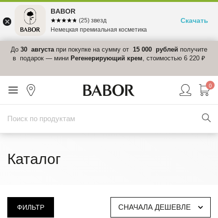
BABOR
Скачать
☆☆☆☆☆
★★★★★
(25) звезд
Немецкая премиальная косметика
 в
До
30 августа
при покупке на сумму от
15 000 рублей
получите
el-
в подарок — мини
Регенерирующий крем
, стоимостью 6 220 ₽
0
Каталог
СНАЧАЛА ДЕШЕВЛЕ
ФИЛЬТР