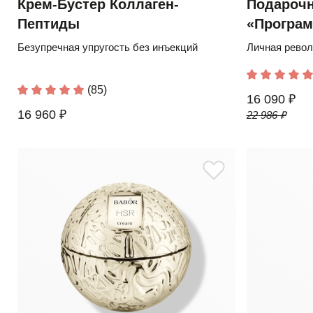
Крем-Бустер Коллаген-
Подароч
Пептиды
«Програм
восстано
Безупречная упругость без инъекций
Личная рево
(85)
16 090 ₽
16 960 ₽
22 986 ₽