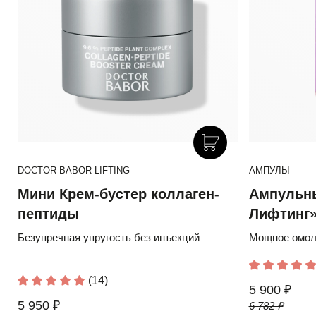
DOCTOR BABOR LIFTING
АМПУЛЫ
Мини Крем-бустер коллаген-
Ампульны
пептиды
Лифтинг
Безупречная упругость без инъекций
Мощное омол
(14)
5 900 ₽
5 950 ₽
6 782 ₽