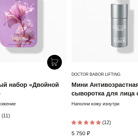
DOCTOR BABOR LIFTING
й набор «Двойной
Мини Антивозрастна
»
сыворотка для лица 
коллагеном и пептид
ожение
Наполни кожу изнутри
(11)
(12)
5 750 ₽