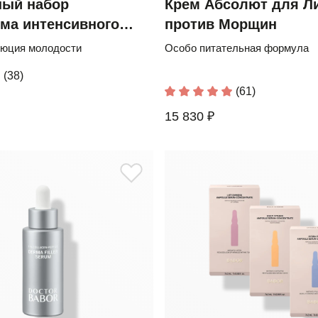
ный набор
Крем Абсолют для Л
ма интенсивного
против Морщин
вления»
люция молодости
Особо питательная формула
(38)
(61)
15 830 ₽