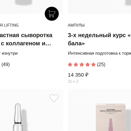
 LIFTING
АМПУЛЫ
астная сыворотка
3-х недельный курс 
 с коллагеном и
бала»
ми
 изнутри
Интенсивная подготовка к тор
(49)
(25)
14 350 ₽
21 х 2