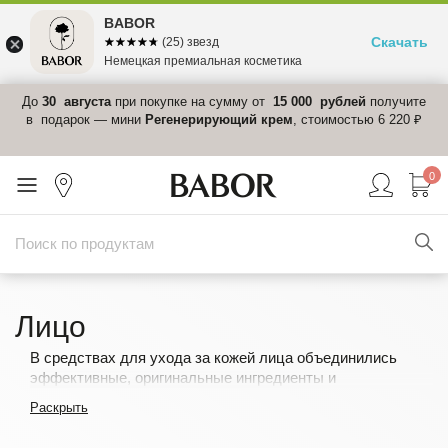
BABOR
Скачать
☆☆☆☆☆
★★★★★
(25) звезд
Немецкая премиальная косметика
 в
До
30 августа
при покупке на сумму от
15 000 рублей
получите
el-
в подарок — мини
Регенерирующий крем
, стоимостью 6 220 ₽
0
Лицо
В средствах для ухода за кожей лица объединились
эффективные, оригинальные ингредиенты и
комфортнейшие, бархатистые текстуры.
Раскрыть