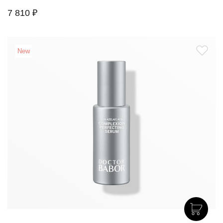
7 810 ₽
New