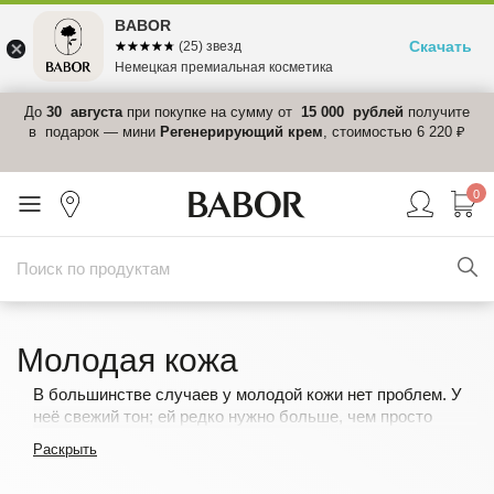
BABOR
Скачать
☆☆☆☆☆
★★★★★
(25) звезд
Немецкая премиальная косметика
 в
До
30 августа
при покупке на сумму от
15 000 рублей
получите
el-
в подарок — мини
Регенерирующий крем
, стоимостью 6 220 ₽
0
Молодая кожа
В большинстве случаев у молодой кожи нет проблем. У
неё свежий тон; ей редко нужно больше, чем просто
сбалансированная базовая косметика с ингредиентами
Раскрыть
для удовлетворения основных потребностей. Влага и
питательные компоненты обеспечивают оптимальный