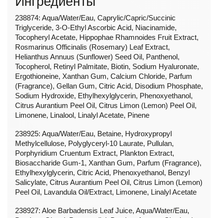
Ингредиенты
238874: Aqua/Water/Eau, Caprylic/Capric/Succinic
Triglyceride, 3-O-Ethyl Ascorbic Acid, Niacinamide,
Tocopheryl Acetate, Hippophae Rhamnoides Fruit Extract,
Rosmarinus Officinalis (Rosemary) Leaf Extract,
Helianthus Annuus (Sunflower) Seed Oil, Panthenol,
Tocopherol, Retinyl Palmitate, Biotin, Sodium Hyaluronate,
Ergothioneine, Xanthan Gum, Calcium Chloride, Parfum
(Fragrance), Gellan Gum, Citric Acid, Disodium Phosphate,
Sodium Hydroxide, Ethylhexylglycerin, Phenoxyethanol,
Citrus Aurantium Peel Oil, Citrus Limon (Lemon) Peel Oil,
Limonene, Linalool, Linalyl Acetate, Pinene
238925: Aqua/Water/Eau, Betaine, Hydroxypropyl
Methylcellulose, Polyglyceryl-10 Laurate, Pullulan,
Porphyridium Cruentum Extract, Plankton Extract,
Biosaccharide Gum-1, Xanthan Gum, Parfum (Fragrance),
Ethylhexylglycerin, Citric Acid, Phenoxyethanol, Benzyl
Salicylate, Citrus Aurantium Peel Oil, Citrus Limon (Lemon)
Peel Oil, Lavandula Oil/Extract, Limonene, Linalyl Acetate
238927: Aloe Barbadensis Leaf Juice, Aqua/Water/Eau,