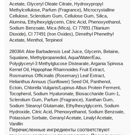
Acetate, Glyceryl Oleate Citrate, Hydroxypropyl
Methylcellulose, Parfum (Fragrance), Microcrystalline
Cellulose, Sclerotium Gum, Cellulose Gum, Silica,
Alumina, Ethylhexylglycerin, Citric Acid, Phenoxyethanol,
Sodium Benzoate, Mica (Mica), CI 77891 (Titanium
Dioxide), CI 77491 (Iron Oxides), Dimethyl Phenethyl
Acetate, Menthol, Terpineol
280364: Aloe Barbadensis Leaf Juice, Glycerin, Betaine,
Squalane, Methylpropanediol, Aqua/Water/Eau,
Polyglyceryl-3 Methylglucose Distearate, Argania Spinosa
Kernel Oil, Hippophae Rhamnoides Fruit Extract,
Rosmarinus Officinalis (Rosemary) Leaf Extract,
Helianthus Annuus (Sunflower) Seed Oil, Panthenol,
Ectoin, Chlorella Vulgaris/Lupinus Albus Protein Ferment,
Tocopherol, Sodium Hyaluronate, Biosaccharide Gum-1,
Sclerotium Gum, Parfum (Fragrance), Xanthan Gum,
Sodium Stearoyl Glutamate, Ethylhexylglycerin, Sodium
Hydroxide, Citric Acid, Phenoxyethanol, Sodium Benzoate,
Potassium Sorbate, Geranyl Acetate, Linalyl Acetate,
Vanillin
Перечисленные ингредиенты соответствуют