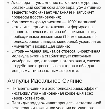
Алоэ вера — увлажнение на клеточном уровне:
богатейший состав сока алоэ вера (75+ активных
веществ) успокаивает, увлажняет и запускает
процессы восстановления;
Комплекс микронутриентов — 100% веганский
источник энергии: эксклюзивная формула на
основе хлореллы и люпина обеспечивает кожу
необходимыми элементами (19 аминокислот, 9
полисахаридов, липиды, минералы), укрепляя её
иммунитет и возвращая сияние;
Эктоин — умная защита от стресса: биоактивная
молекула эктоина стабилизирует клеточные
мембраны, предотвращая потерю влаги, снижая
воздействие стрессовых факторов и обладая
мощным антивозрастным эффектом.
Ампулы Идеальное Сияние
Пигменты-сияние и экзополисахариды: эффект
инста-фильтра – мгновенная коррекция всех
неровностей тона.
Пептиды: поддерживают процессы естественной
регенерации кожи и при условии регулярного