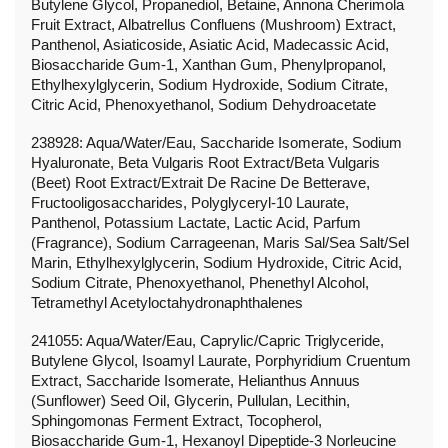
Butylene Glycol, Propanediol, Betaine, Annona Cherimola
Fruit Extract, Albatrellus Confluens (Mushroom) Extract,
Panthenol, Asiaticoside, Asiatic Acid, Madecassic Acid,
Biosaccharide Gum-1, Xanthan Gum, Phenylpropanol,
Ethylhexylglycerin, Sodium Hydroxide, Sodium Citrate,
Citric Acid, Phenoxyethanol, Sodium Dehydroacetate
238928: Aqua/Water/Eau, Saccharide Isomerate, Sodium
Hyaluronate, Beta Vulgaris Root Extract/Beta Vulgaris
(Beet) Root Extract/Extrait De Racine De Betterave,
Fructooligosaccharides, Polyglyceryl-10 Laurate,
Panthenol, Potassium Lactate, Lactic Acid, Parfum
(Fragrance), Sodium Carrageenan, Maris Sal/Sea Salt/Sel
Marin, Ethylhexylglycerin, Sodium Hydroxide, Citric Acid,
Sodium Citrate, Phenoxyethanol, Phenethyl Alcohol,
Tetramethyl Acetyloctahydronaphthalenes
241055: Aqua/Water/Eau, Caprylic/Capric Triglyceride,
Butylene Glycol, Isoamyl Laurate, Porphyridium Cruentum
Extract, Saccharide Isomerate, Helianthus Annuus
(Sunflower) Seed Oil, Glycerin, Pullulan, Lecithin,
Sphingomonas Ferment Extract, Tocopherol,
Biosaccharide Gum-1, Hexanoyl Dipeptide-3 Norleucine