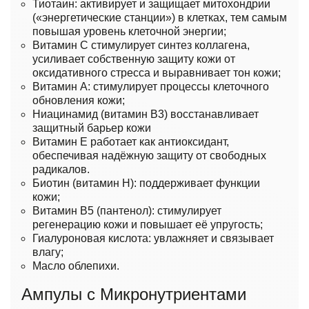
Тиотаин: активирует и защищает митохондрии
(«энергетические станции») в клетках, тем самым
повышая уровень клеточной энергии;
Витамин C стимулирует синтез коллагена,
усиливает собственную защиту кожи от
оксидативного стресса и выравнивает тон кожи;
Витамин А: стимулирует процессы клеточного
обновления кожи;
Ниацинамид (витамин B3) восстанавливает
защитный барьер кожи
Витамин E работает как антиоксидант,
обеспечивая надёжную защиту от свободных
радикалов.
Биотин (витамин Н): поддерживает функции
кожи;
Витамин B5 (пантенол): стимулирует
регенерацию кожи и повышает её упругость;
Гиалуроновая кислота: увлажняет и связывает
влагу;
Масло облепихи.
Ампулы с Микронутриентами