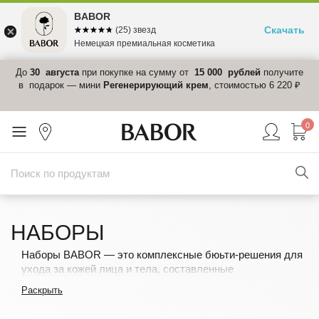
BABOR
Скачать
☆☆☆☆☆
★★★★★
(25) звезд
Немецкая премиальная косметика
 в
До
30 августа
при покупке на сумму от
15 000 рублей
получите
el-
в подарок — мини
Регенерирующий крем
, стоимостью 6 220 ₽
0
НАБОРЫ
Наборы BABOR — это комплексные бюьти-решения для
ухода за кожей лица и тела, составленные
специалистами с учётом ваших потребностей.
Раскрыть
Это отличные способ попробовать косметические