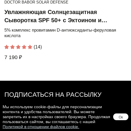
DOCTOR BABOR SOLAR DEFENSE
Увлажняющая Солнцезащитная
Сыворотка SPF 50+ с Эктоином и
Провитамином D
5% комплекс провитамин D-антиоксиданты-феруловая
кислота
(14)
7 190 ₽
ПОДПИСАТЬСЯ НА РАССЫЛКУ
Мы используем cookie-файлы для персонализации
контента и удобства пользователей. Вы можете
запретить их в настройках своего браузера. Продолжая
Ок
пользоваться сайтом, вы соглашаетесь с нашей
Согласен на
Обработку персональных данных
,
Политику
Политикой в отношении файлов cookie.
конфиденциальности
,
Договор оферты