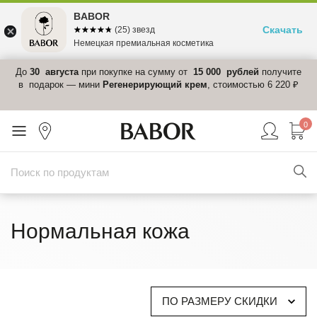
BABOR
Скачать
☆☆☆☆☆
★★★★★
(25) звезд
Немецкая премиальная косметика
 в
До
30 августа
при покупке на сумму от
15 000 рублей
получите
el-
в подарок — мини
Регенерирующий крем
, стоимостью 6 220 ₽
0
Нормальная кожа
ПО РАЗМЕРУ СКИДКИ