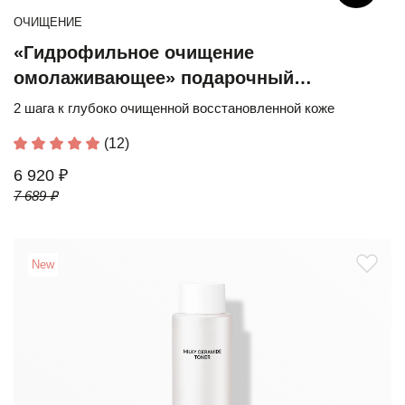
ОЧИЩЕНИЕ
«Гидрофильное очищение
омолаживающее» подарочный
юбилейный набор
2 шага к глубоко очищенной восстановленной коже
(12)
6 920 ₽
7 689 ₽
New