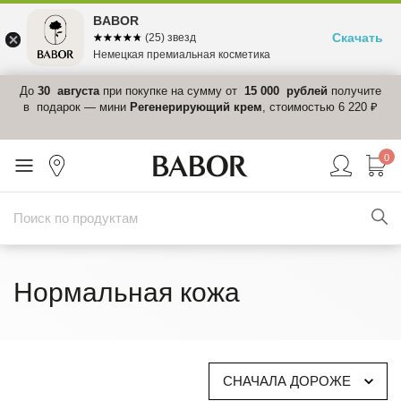
BABOR
Скачать
☆☆☆☆☆
★★★★★
(25) звезд
Немецкая премиальная косметика
 в
До
30 августа
при покупке на сумму от
15 000 рублей
получите
el-
в подарок — мини
Регенерирующий крем
, стоимостью 6 220 ₽
0
Нормальная кожа
СНАЧАЛА ДОРОЖЕ