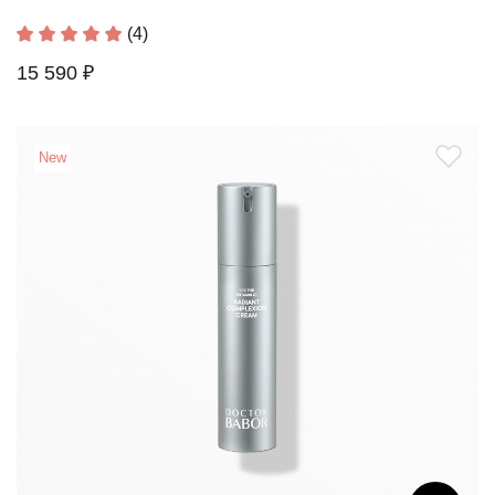
(4)
15 590 ₽
New