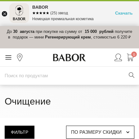
BABOR
Скачать
☆☆☆☆☆
★★★★★
(25) звезд
Немецкая премиальная косметика
 в
До
30 августа
при покупке на сумму от
15 000 рублей
получите
el-
в подарок — мини
Регенерирующий крем
, стоимостью 6 220 ₽
0
Очищение
ПО РАЗМЕРУ СКИДКИ
ФИЛЬТР