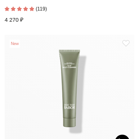
(119)
4 270 ₽
New