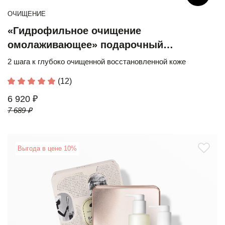
ОЧИЩЕНИЕ
«Гидрофильное очищение
омолаживающее» подарочный
юбилейный набор
2 шага к глубоко очищенной восстановленной коже
(12)
6 920 ₽
7 689 ₽
Выгода в цене 10%