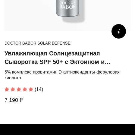
DOCTOR BABOR SOLAR DEFENSE
Увлажняющая Солнцезащитная
Сыворотка SPF 50+ с Эктоином и
Провитамином D
5% комплекс провитамин D-антиоксиданты-феруловая
кислота
(14)
7 190 ₽