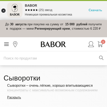
BABOR
Скачать
☆☆☆☆☆
★★★★★
(25) звезд
Немецкая премиальная косметика
 в
До
30 августа
при покупке на сумму от
15 000 рублей
получите
el-
в подарок — мини
Регенерирующий крем
, стоимостью 6 220 ₽
0
Сыворотки
Сыворотки – очень лёгкие, хорошо впитывающиеся
концентраты с максимально возможным содержанием
активных ингредиентов. Являясь продуктами для
Раскрыть
дополнительного ухода за кожей любого типа и
состояния, сыворотки призваны восстановить её баланс