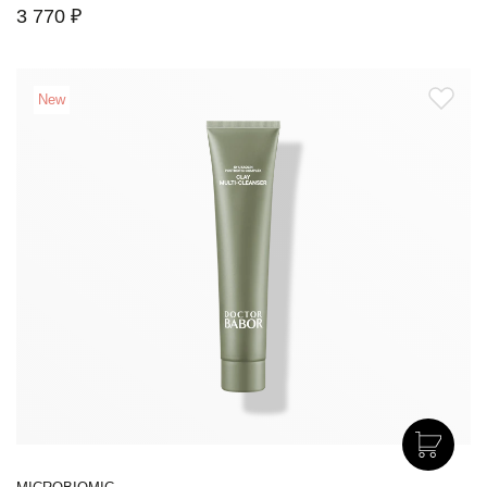
3 770 ₽
New