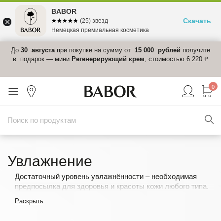
BABOR
Скачать
☆☆☆☆☆
★★★★★
(25) звезд
Немецкая премиальная косметика
 в
До
30 августа
при покупке на сумму от
15 000 рублей
получите
el-
в подарок — мини
Регенерирующий крем
, стоимостью 6 220 ₽
0
Увлажнение
Достаточный уровень увлажнённости – необходимая
предпосылка для здоровья и красоты кожи любого типа.
Коже постоянно необходима влага, чтобы выполнять
Раскрыть
естественные функции и активизировать собственные
механизмы защиты. К сожалению, несмотря на то что