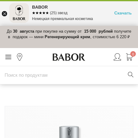
BABOR
Скачать
☆☆☆☆☆
★★★★★
(25) звезд
Немецкая премиальная косметика
 в
До
30 августа
при покупке на сумму от
15 000 рублей
получите
el-
в подарок — мини
Регенерирующий крем
, стоимостью 6 220 ₽
0