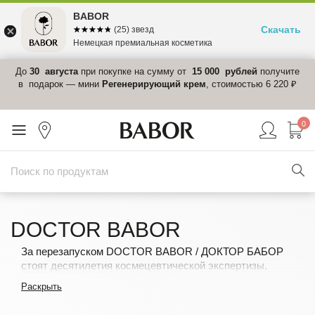
BABOR
Скачать
☆☆☆☆☆
★★★★★
(25) звезд
Немецкая премиальная косметика
 в
До
30 августа
при покупке на сумму от
15 000 рублей
получите
el-
в подарок — мини
Регенерирующий крем
, стоимостью 6 220 ₽
0
DOCTOR BABOR
За перезапуском DOCTOR BABOR / ДОКТОР БАБОР
стоят десятилетия космецевтической экспертизы,
авторский активный комплекс и последние инновации –
Раскрыть
для лучшей версии вашей кожи. Широкий ассортимент
предлагает революционные решения самых разных