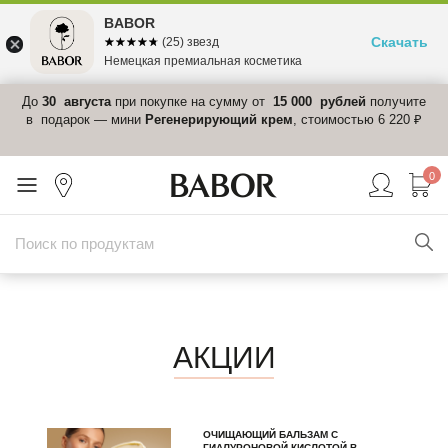
BABOR
Скачать
☆☆☆☆☆
★★★★★
(25) звезд
Немецкая премиальная косметика
 в
До
30 августа
при покупке на сумму от
15 000 рублей
получите
el-
в подарок — мини
Регенерирующий крем
, стоимостью 6 220 ₽
0
АКЦИИ