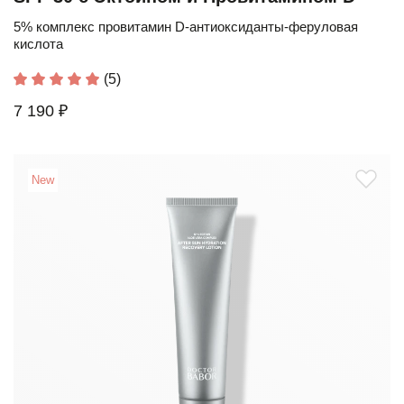
5% комплекс провитамин D-антиоксиданты-феруловая
кислота
(5)
7 190 ₽
New