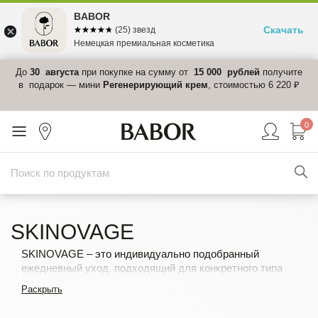
BABOR
Скачать
☆☆☆☆☆
★★★★★
(25) звезд
Немецкая премиальная косметика
 в
До
30 августа
при покупке на сумму от
15 000 рублей
получите
el-
в подарок — мини
Регенерирующий крем
, стоимостью 6 220 ₽
0
SKINOVAGE
SKINOVAGE – это индивидуально подобранный
ежедневный уход, подходящий для конкретного типа
кожи и её текущего состояния.
Раскрыть
С заботой о природе: новые продукты линии SKINOVAGE