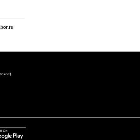
bor.ru
вское)