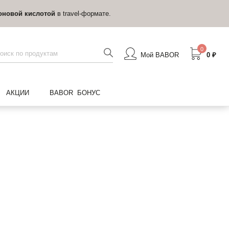
— мини
Регенерирующий крем
, стоимостью 6 220 ₽
0
Мой BABOR
0 ₽
АКЦИИ
BABOR БОНУС