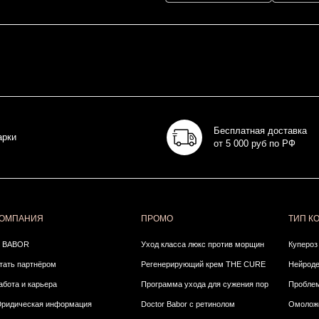
Бесплатная доставка
арки
от 5 000 руб по РФ
ОМПАНИЯ
ПРОМО
ТИП К
 BABOR
Уход класса люкс против морщин
Купероз
тать партнёром
Регенерирующий крем THE CURE
Нейрод
абота и карьера
Программа ухода для сужения пор
Проблем
ридическая информация
Doctor Babor с ретинолом
Омолож