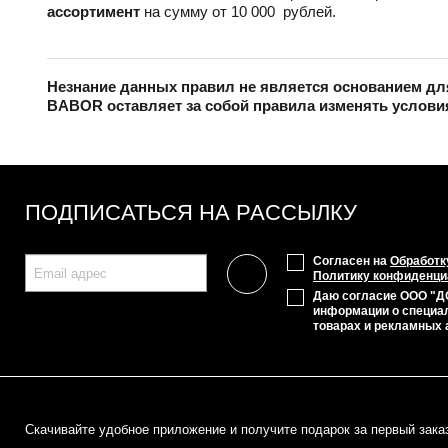
ассортимент
на сумму от 10 000 рублей.
Незнание данных правил не является основанием для
BABOR оставляет за собой правила изменять услов
ПОДПИСАТЬСЯ НА РАССЫЛКУ
Согласен на
Обработк
Политику конфиденци
Даю согласие ООО "Д
информации о специа
товарах и рекламных 
Cкачивайте удобное приложение и получите подарок за первый зака