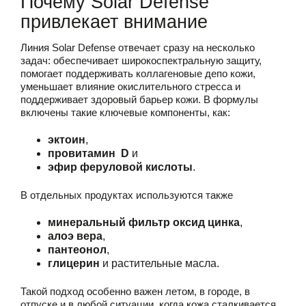
Почему Solar Defense
привлекает внимание
Линия Solar Defense отвечает сразу на несколько
задач: обеспечивает широкоспектральную защиту,
помогает поддерживать коллагеновые депо кожи,
уменьшает влияние окислительного стресса и
поддерживает здоровый барьер кожи. В формулы
включены такие ключевые компоненты, как:
эктоин
,
провитамин D
и
эфир феруловой кислоты
.
В отдельных продуктах используются также
минеральный фильтр оксид цинка
,
алоэ вера
,
пантеонол
,
глицерин
и растительные масла.
Такой подход особенно важен летом, в городе, в
отпуске и в любой ситуации, когда кожа сталкивается