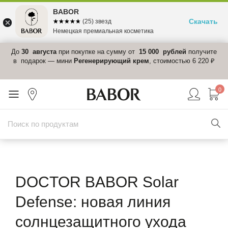
BABOR
Скачать
☆☆☆☆☆
★★★★★
(25) звезд
Немецкая премиальная косметика
 в
До
30 августа
при покупке на сумму от
15 000 рублей
получите
el-
в подарок — мини
Регенерирующий крем
, стоимостью 6 220 ₽
0
DOCTOR BABOR Solar
Defense: новая линия
солнцезащитного ухода