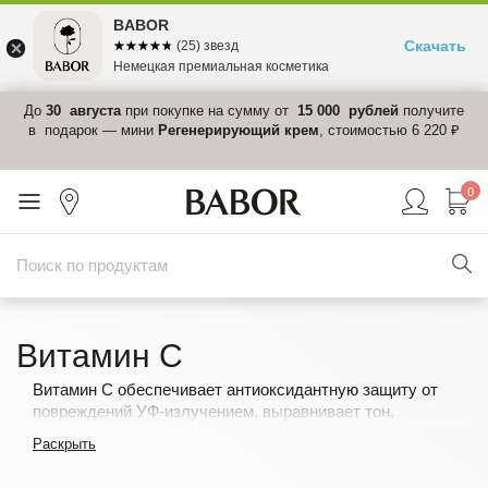
BABOR
Скачать
☆☆☆☆☆
★★★★★
(25) звезд
Немецкая премиальная косметика
 в
До
30 августа
при покупке на сумму от
15 000 рублей
получите
el-
в подарок — мини
Регенерирующий крем
, стоимостью 6 220 ₽
0
Витамин C
Витамин C обеспечивает антиоксидантную защиту от
повреждений УФ-излучением, выравнивает тон,
восстанавливает сияние.
Подробнее >>
Раскрыть