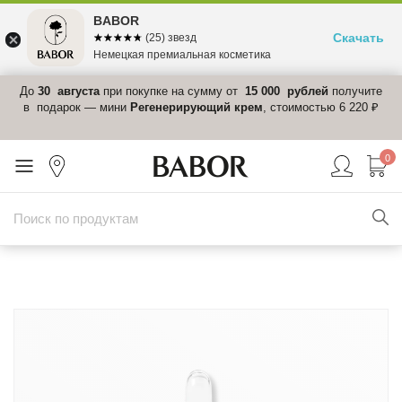
BABOR
Скачать
☆☆☆☆☆
★★★★★
(25) звезд
Немецкая премиальная косметика
 в
До
30 августа
при покупке на сумму от
15 000 рублей
получите
el-
в подарок — мини
Регенерирующий крем
, стоимостью 6 220 ₽
0