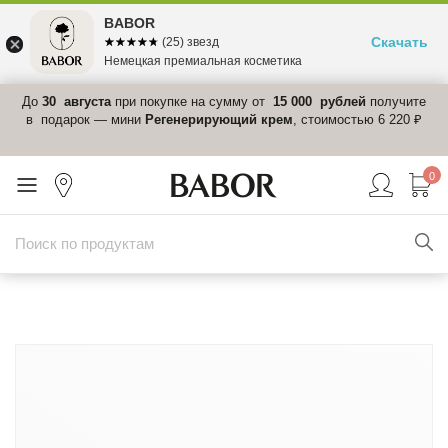
BABOR
Скачать
☆☆☆☆☆
★★★★★
(25) звезд
Немецкая премиальная косметика
 в
До
30 августа
при покупке на сумму от
15 000 рублей
получите
el-
в подарок — мини
Регенерирующий крем
, стоимостью 6 220 ₽
0