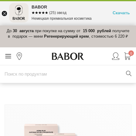
BABOR
Скачать
☆☆☆☆☆
★★★★★
(25) звезд
Немецкая премиальная косметика
 в
До
30 августа
при покупке на сумму от
15 000 рублей
получите
el-
в подарок — мини
Регенерирующий крем
, стоимостью 6 220 ₽
0