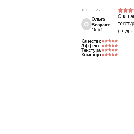
10.03.2026
Очищаю
Ольга
О
тексту
Возраст:
45-54
раздра
Качество
Эффект
Текстура
Комфорт