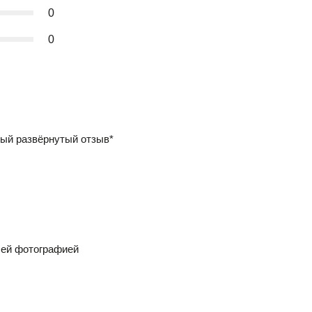
0
0
ый развёрнутый отзыв*
шей фотографией