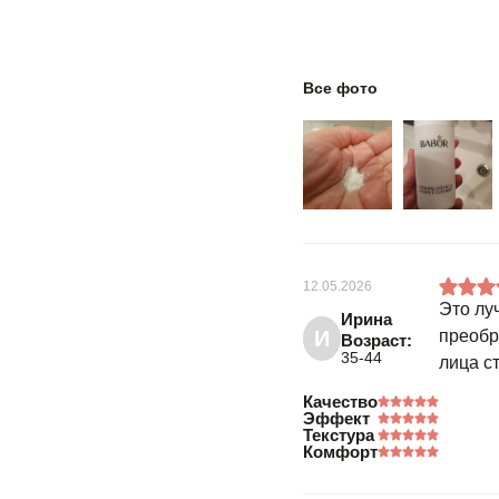
Все фото
12.05.2026
Это лу
Ирина
И
преобр
Возраст:
35-44
лица с
Качество
Эффект
Текстура
Комфорт