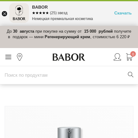
BABOR
Скачать
☆☆☆☆☆
★★★★★
(25) звезд
Немецкая премиальная косметика
 в
До
30 августа
при покупке на сумму от
15 000 рублей
получите
el-
в подарок — мини
Регенерирующий крем
, стоимостью 6 220 ₽
0