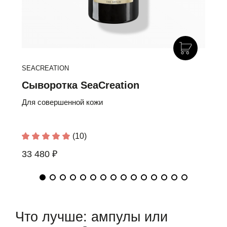
SEACREATION
MI
Сыворотка SeaCreation
У
С
Для совершенной кожи
Эф
(10)
33 480 ₽
6
Что лучше: ампулы или