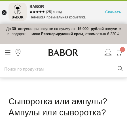
BABOR
Скачать
☆☆☆☆☆
★★★★★
(25) звезд
Немецкая премиальная косметика
 в
До
30 августа
при покупке на сумму от
15 000 рублей
получите
el-
в подарок — мини
Регенерирующий крем
, стоимостью 6 220 ₽
0
Сыворотка или ампулы?
Ампулы или сыворотка?