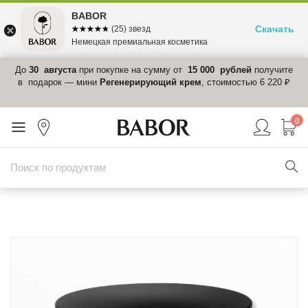
BABOR
Скачать
☆☆☆☆☆
★★★★★
(25) звезд
Немецкая премиальная косметика
 в
До
30 августа
при покупке на сумму от
15 000 рублей
получите
el-
в подарок — мини
Регенерирующий крем
, стоимостью 6 220 ₽
0