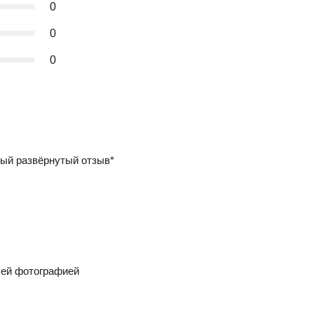
0
0
0
ый развёрнутый отзыв*
шей фотографией