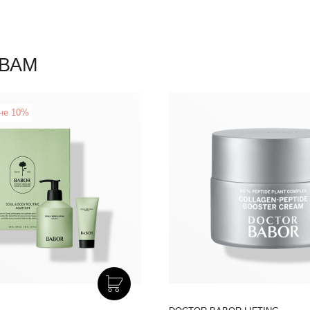
ВАМ
не 10%
New