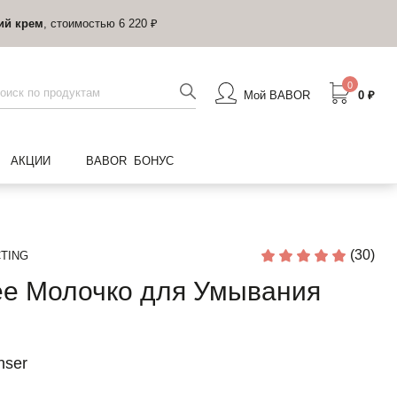
ий крем
, стоимостью 6 220 ₽
0
Мой BABOR
0 ₽
АКЦИИ
BABOR БОНУС
(30)
TING
е Молочко для Умывания
nser