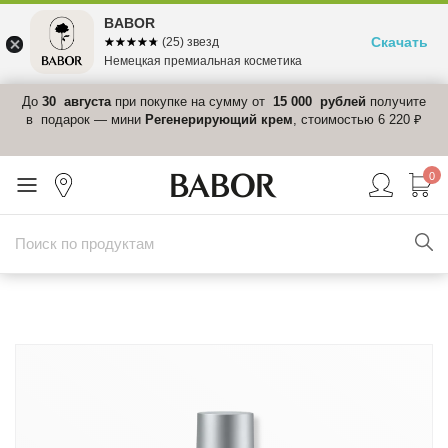
BABOR
Скачать
☆☆☆☆☆
★★★★★
(25) звезд
Немецкая премиальная косметика
 в
До
30 августа
при покупке на сумму от
15 000 рублей
получите
el-
в подарок — мини
Регенерирующий крем
, стоимостью 6 220 ₽
0