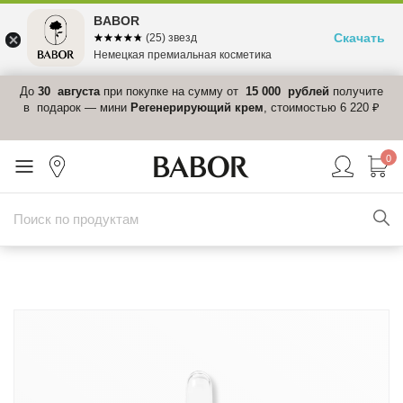
BABOR
Скачать
☆☆☆☆☆
★★★★★
(25) звезд
Немецкая премиальная косметика
 в
До
30 августа
при покупке на сумму от
15 000 рублей
получите
el-
в подарок — мини
Регенерирующий крем
, стоимостью 6 220 ₽
0