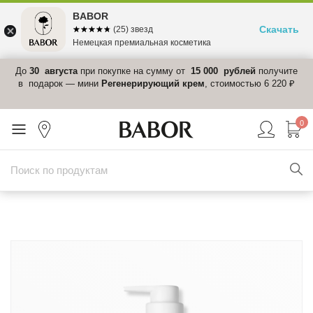
BABOR
Скачать
☆☆☆☆☆
★★★★★
(25) звезд
Немецкая премиальная косметика
 в
До
30 августа
при покупке на сумму от
15 000 рублей
получите
el-
в подарок — мини
Регенерирующий крем
, стоимостью 6 220 ₽
0