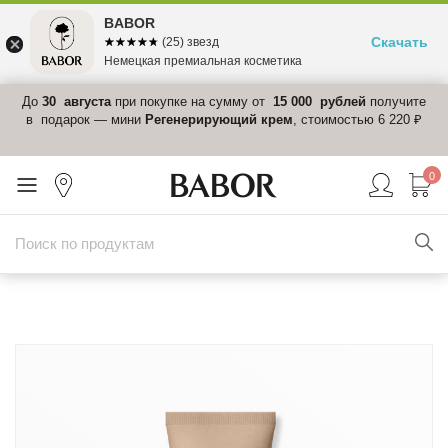
BABOR
Скачать
☆☆☆☆☆
★★★★★
(25) звезд
Немецкая премиальная косметика
 в
До
30 августа
при покупке на сумму от
15 000 рублей
получите
el-
в подарок — мини
Регенерирующий крем
, стоимостью 6 220 ₽
0