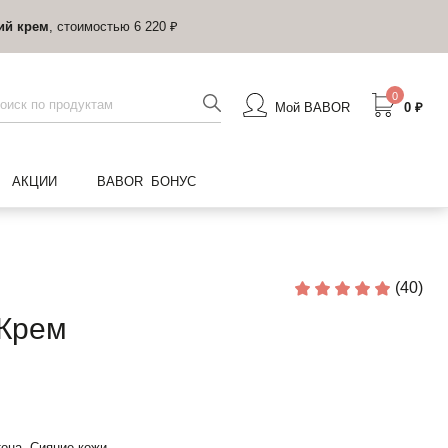
ий крем
, стоимостью 6 220 ₽
0
Мой BABOR
0 ₽
АКЦИИ
BABOR БОНУС
(40)
-Крем
она, Сияние кожи