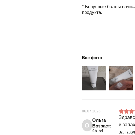
* Бонусные баллы начис
продукта.
Все фото
06.07.2026
Здравс
Ольга
О
и запа
Возраст:
45-54
за таку