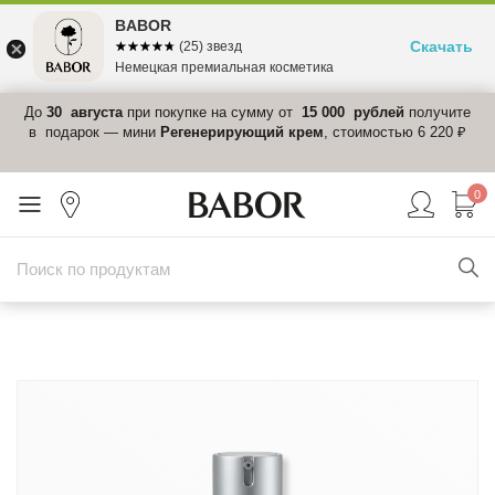
BABOR
Скачать
☆☆☆☆☆
★★★★★
(25) звезд
Немецкая премиальная косметика
 в
До
30 августа
при покупке на сумму от
15 000 рублей
получите
el-
в подарок — мини
Регенерирующий крем
, стоимостью 6 220 ₽
0