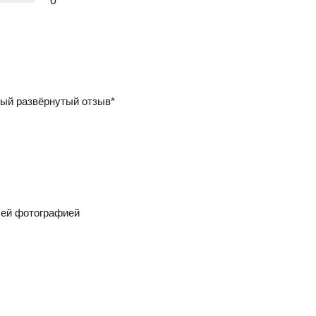
0
ый развёрнутый отзыв*
шей фотографией