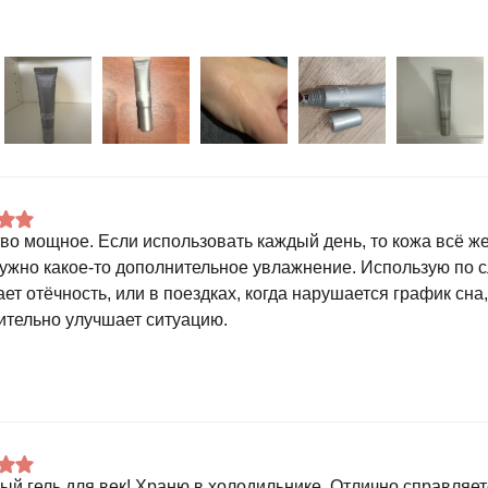
во мощное. Если использовать каждый день, то кожа всё же
нужно какое-то дополнительное увлажнение. Использую по с
ет отёчность, или в поездках, когда нарушается график сна,
ительно улучшает ситуацию.
ый гель для век! Храню в холодильнике. Отлично справляет