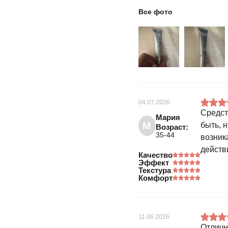
Все фото
04.07.2026
Средст
Мария
М
быть, 
Возраст:
35-44
возника
действ
Качество
Эффект
Текстура
Комфорт
11.06.2026
Отличн