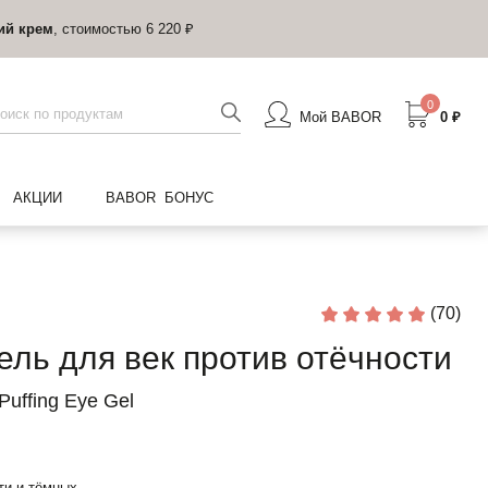
ий крем
, стоимостью 6 220 ₽
0
Мой BABOR
0 ₽
АКЦИИ
BABOR БОНУС
(70)
ль для век против отёчности
Puffing Eye Gel
ти и тёмных