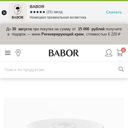
BABOR
Скачать
☆☆☆☆☆
★★★★★
(25) звезд
Немецкая премиальная косметика
 в
До
30 августа
при покупке на сумму от
15 000 рублей
получите
el-
в подарок — мини
Регенерирующий крем
, стоимостью 6 220 ₽
0