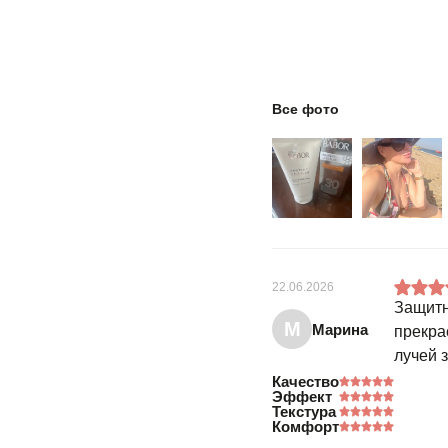
Все фото
22.06.2026
Защитн
М
Марина
прекра
лучей 
Качество
Эффект
Текстура
Комфорт