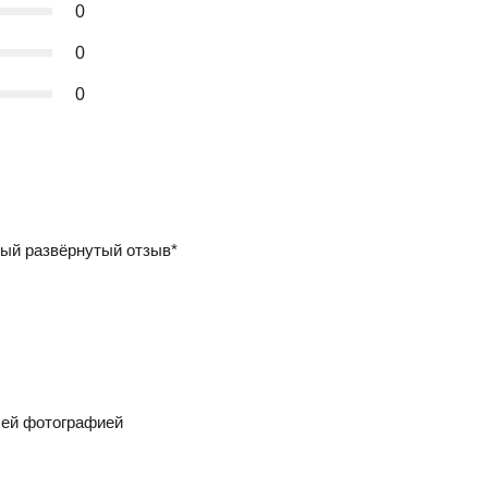
0
0
0
ый развёрнутый отзыв*
шей фотографией