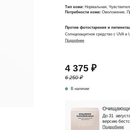
Тип кожи:
Нормальная, Чувствител
Потребности кожи:
Омоложение, Про
Против фотостарения и пигмента
Солнцезащитное средство с UVA и
Подробнее
4 375 ₽
6 250 ₽
В наличии
Очищающий
До 31 августа
версию бестс
Подробнее