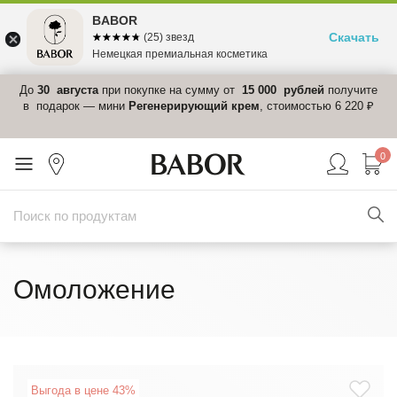
BABOR
Скачать
☆☆☆☆☆
★★★★★
(25) звезд
Немецкая премиальная косметика
 в
До
30 августа
при покупке на сумму от
15 000 рублей
получите
el-
в подарок — мини
Регенерирующий крем
, стоимостью 6 220 ₽
0
Омоложение
Выгода в цене 43%