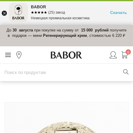
BABOR
Скачать
☆☆☆☆☆
★★★★★
(25) звезд
Немецкая премиальная косметика
 в
До
30 августа
при покупке на сумму от
15 000 рублей
получите
el-
в подарок — мини
Регенерирующий крем
, стоимостью 6 220 ₽
0