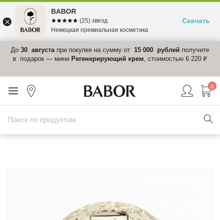
BABOR
Скачать
☆☆☆☆☆
★★★★★
(25) звезд
Немецкая премиальная косметика
 в
До
30 августа
при покупке на сумму от
15 000 рублей
получите
el-
в подарок — мини
Регенерирующий крем
, стоимостью 6 220 ₽
0