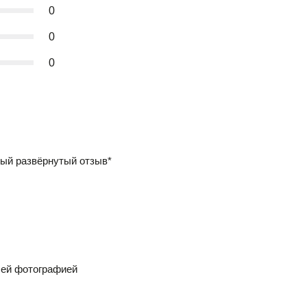
0
0
0
ый развёрнутый отзыв*
шей фотографией