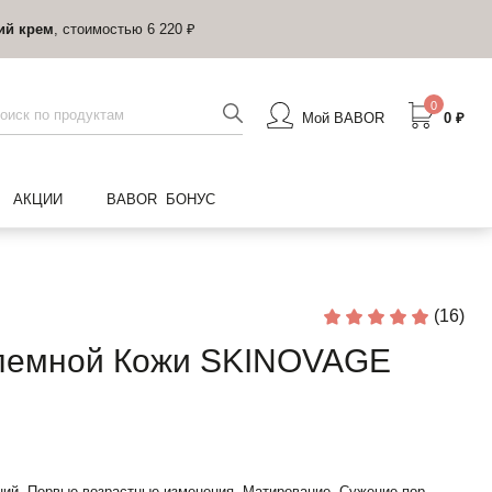
ий крем
, стоимостью 6 220 ₽
0
Мой BABOR
0 ₽
АКЦИИ
BABOR БОНУС
(16)
лемной Кожи SKINOVAGE
ий, Первые возрастные изменения, Матирование, Сужение пор