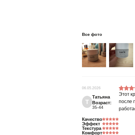
Все фото
06.05.2026
Этот к
Татьяна
Т
после 
Возраст:
35-44
работае
Качество
Эффект
Текстура
Комфорт