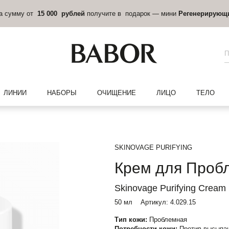
на сумму от
15 000 рублей
получите в подарок — мини
Регенерирующ
ЛИНИИ
НАБОРЫ
ОЧИЩЕНИЕ
ЛИЦО
ТЕЛО
SKINOVAGE PURIFYING
Крем для Проб
Skinovage Purifying Cream
50 мл
Артикул:
4.029.15
Тип кожи:
Проблемная
Потребности кожи:
Против высыпан