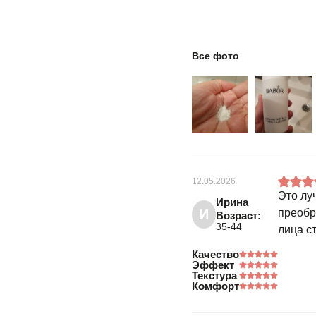
Все фото
12.05.2026
Это лу
Ирина
И
преобр
Возраст:
35-44
лица с
Качество
Эффект
Текстура
Комфорт