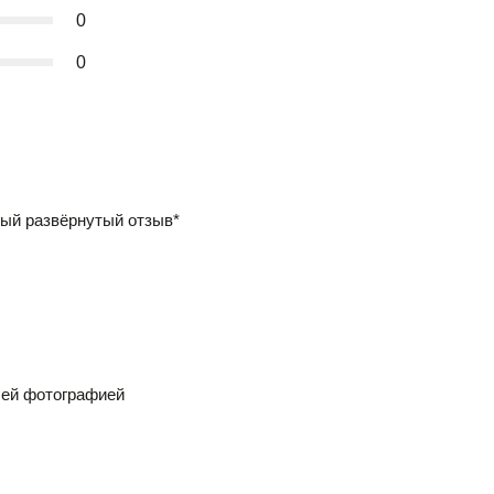
0
0
ый развёрнутый отзыв*
шей фотографией