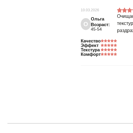
10.03.2026
Очищаю
Ольга
О
тексту
Возраст:
45-54
раздра
Качество
Эффект
Текстура
Комфорт