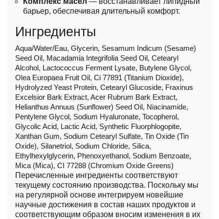
Комплекс масел
— восстанавливает липидный
барьер, обеспечивая длительный комфорт.
Ингредиенты
Aqua/Water/Eau, Glycerin, Sesamum Indicum (Sesame)
Seed Oil, Macadamia Integrifolia Seed Oil, Cetearyl
Alcohol, Lactococcus Ferment Lysate, Butylene Glycol,
Olea Europaea Fruit Oil, Ci 77891 (Titanium Dioxide),
Hydrolyzed Yeast Protein, Cetearyl Glucoside, Fraxinus
Excelsior Bark Extract, Acer Rubrum Bark Extract,
Helianthus Annuus (Sunflower) Seed Oil, Niacinamide,
Pentylene Glycol, Sodium Hyaluronate, Tocopherol,
Glycolic Acid, Lactic Acid, Synthetic Fluorphlogopite,
Xanthan Gum, Sodium Cetearyl Sulfate, Tin Oxide (Tin
Oxide), Silanetriol, Sodium Chloride, Silica,
Ethylhexylglycerin, Phenoxyethanol, Sodium Benzoate,
Mica (Mica), CI 77288 (Chromium Oxide Greens)
Перечисленные ингредиенты соответствуют
текущему состоянию производства. Поскольку мы
на регулярной основе интегрируем новейшие
научные достижения в состав наших продуктов и
соответствующим образом вносим изменения в их