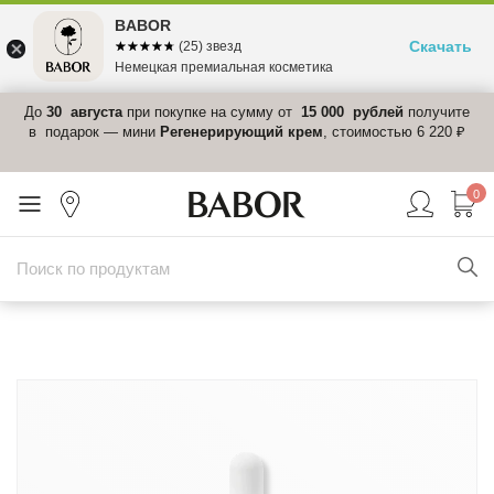
BABOR
Скачать
☆☆☆☆☆
★★★★★
(25) звезд
Немецкая премиальная косметика
 в
До
30 августа
при покупке на сумму от
15 000 рублей
получите
el-
в подарок — мини
Регенерирующий крем
, стоимостью 6 220 ₽
0