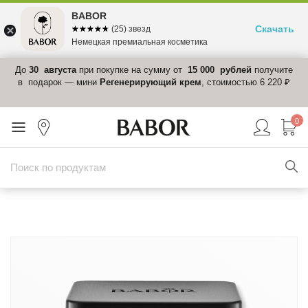
BABOR
Скачать
☆☆☆☆☆
★★★★★
(25) звезд
Немецкая премиальная косметика
 в
До
30 августа
при покупке на сумму от
15 000 рублей
получите
el-
в подарок — мини
Регенерирующий крем
, стоимостью 6 220 ₽
0