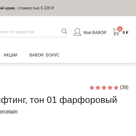
ий крем
, стоимостью 6 220 ₽
0
Мой BABOR
0 ₽
АКЦИИ
BABOR БОНУС
(39)
ифтинг, тон 01 фарфоровый
rcelain