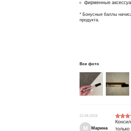
фирменные аксессуа
* Бонусные баллы начис
продукта.
Все фото
22.06.2026
Консил
М
Марина
только