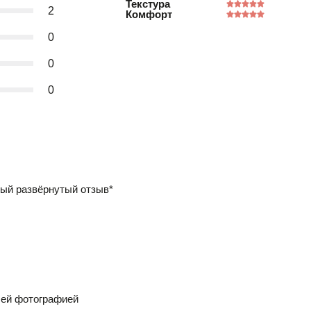
Текстура
2
Комфорт
0
0
0
ый развёрнутый отзыв*
шей фотографией