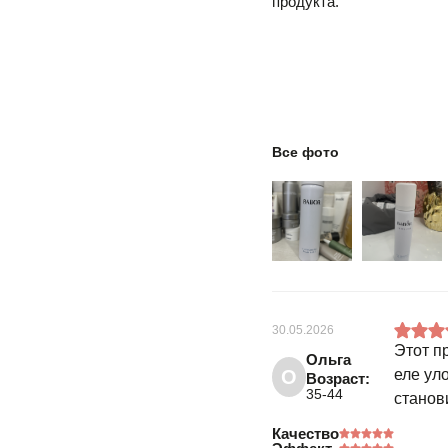
продукта.
Все фото
30.05.2026
Этот п
Ольга
О
еле ул
Возраст:
35-44
станов
Качество