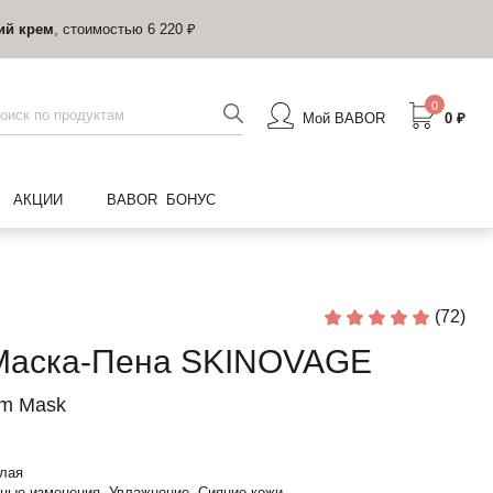
ий крем
, стоимостью 6 220 ₽
0
Мой BABOR
0 ₽
АКЦИИ
BABOR БОНУС
(72)
Маска-Пена SKINOVAGE
am Mask
клая
ные изменения, Увлажнение, Сияние кожи